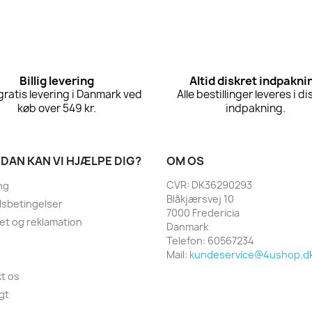
Billig levering
Altid diskret indpakni
 gratis levering i Danmark ved
Alle bestillinger leveres i di
køb over 549 kr.
indpakning.
DAN KAN VI HJÆLPE DIG?
OM OS
CVR: DK36290293
ng
Blåkjærsvej 10
sbetingelser
7000 Fredericia
et og reklamation
Danmark
Telefon:
60567234
Mail:
kundeservice@4ushop.d
t os
gt