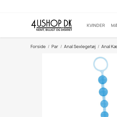
KVINDER
M
Forside
Par
Anal Sexlegetøj
Anal K