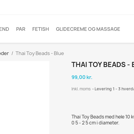
ÆND
PAR
FETISH
GLIDECREME OG MASSAGE
æder
Thai Toy Beads - Blue
THAI TOY BEADS -
99,00 kr.
Inkl. moms
Levering 1 - 3 hver
Thai Toy Beads med hele 10 ku
0 5 - 2 5 cm i diameter.