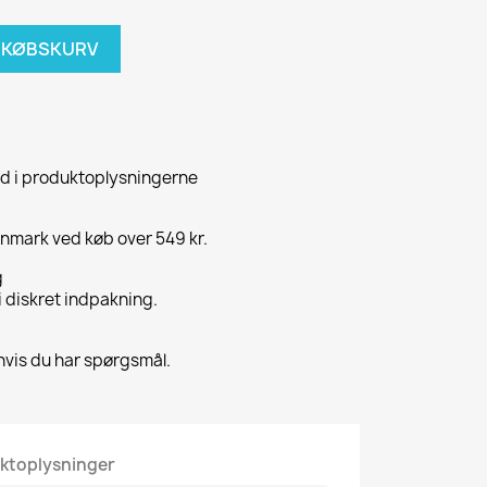
NDKØBSKURV
id i produktoplysningerne
Danmark ved køb over 549 kr.
g
 i diskret indpakning.
hvis du har spørgsmål.
ktoplysninger