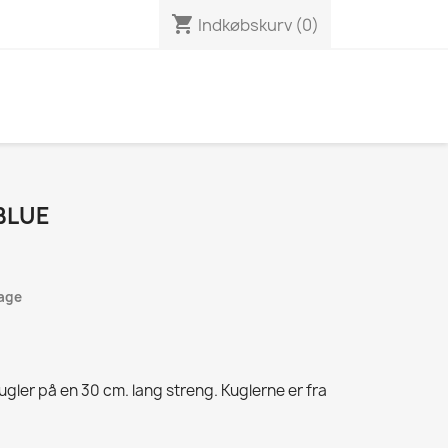
shopping_cart
Indkøbskurv
(0)
 BLUE
dage
gler på en 30 cm. lang streng. Kuglerne er fra