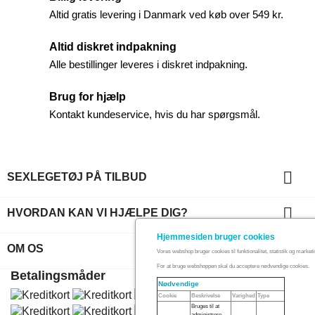
Altid gratis levering i Danmark ved køb over 549 kr.
Altid diskret indpakning
Alle bestillinger leveres i diskret indpakning.
Brug for hjælp
Kontakt kundeservice, hvis du har spørgsmål.

SEXLEGETØJ PÅ TILBUD

HVORDAN KAN VI HJÆLPE DIG?
Hjemmesiden bruger cookies
key
OM OS
Vores webshop bruger cookies til funktionalitet, statistik og marketi
For at bruge webshoppen skal du acceptere nødvendige cookies.
Betalingsmåder
Nødvendige
Cookie
Beskrivelse
Varighed
Type
Bruges til at
administrere