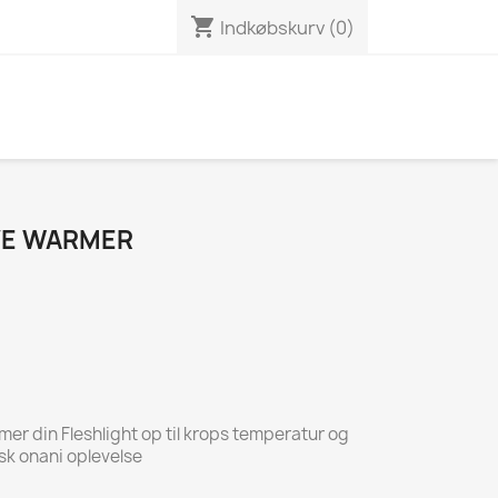
shopping_cart
Indkøbskurv
(0)
VE WARMER
er din Fleshlight op til krops temperatur og
isk onani oplevelse