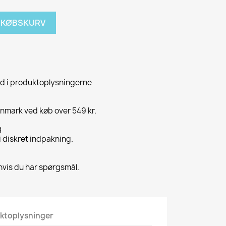
NDKØBSKURV
id i produktoplysningerne
Danmark ved køb over 549 kr.
g
 i diskret indpakning.
hvis du har spørgsmål.
ktoplysninger