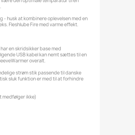
e være den optimale temparatur til en
.
gang - husk at kombinere oplevelsen med en
.eks. Fleshlube Fire med varme effekt.
 har en skridsikker base med
gende USB kabel kan nemt sættes til en
SleeveWarmer overalt.
delige strøm stik passende til danske
isk sluk funktion er med til at forhindre
et medfølger ikke)