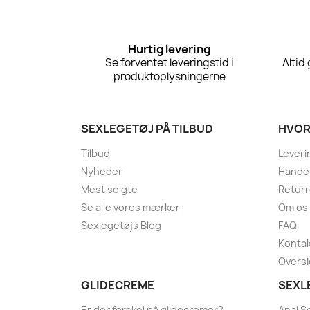
Hurtig levering
Se forventet leveringstid i
Altid
produktoplysningerne
SEXLEGETØJ PÅ TILBUD
HVOR
Tilbud
Leveri
Nyheder
Handel
Mest solgte
Returr
Se alle vores mærker
Om os
Sexlegetøjs Blog
FAQ
Kontak
Oversi
GLIDECREME
SEXL
Er der forskel på glidecremer?
Anal S