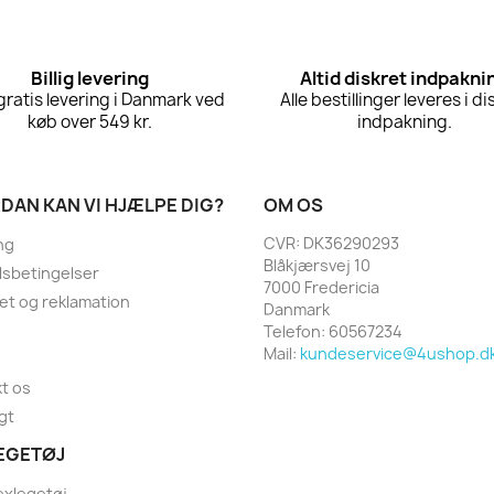
Billig levering
Altid diskret indpakni
 gratis levering i Danmark ved
Alle bestillinger leveres i di
køb over 549 kr.
indpakning.
DAN KAN VI HJÆLPE DIG?
OM OS
CVR: DK36290293
ng
Blåkjærsvej 10
sbetingelser
7000 Fredericia
et og reklamation
Danmark
Telefon:
60567234
Mail:
kundeservice@4ushop.d
t os
gt
EGETØJ
exlegetøj