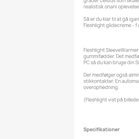
grader celsius som skull
realistisk onani oplevelse
Så er du klar til at gå i
Fleshlight glidecreme - f
Fleshlight SleeveWarmer
gummifødder. Det medføl
PC så du kan bruge din 
Der medfølger også almin
stikkontakter. En automat
overophedning.
(Fleshlight vist på billed
Specifikationer