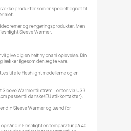
n række produkter som er specielt egnet til
rialet.
lidecremer og rengøringsprodukter. Men
leshlight Sleeve Warmer.
vil give dig en helt ny onani oplevelse. Din
 og lækker ligesom den ægte vare.
s til alle Fleshlight modellerne og er
ht Sleeve Warmer til strøm - enten via USB
som passer til danske/EU stikkontakter).
ver din Sleeve Warmer og tænd for
 opnår din Fleshlight en temparatur på 40