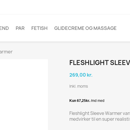
ÆND
PAR
FETISH
GLIDECREME OG MASSAGE
Warmer
FLESHLIGHT SLEE
269,00 kr.
Inkl. moms
Fleshlight Sleeve Warmer varm
medvirker til en super realist