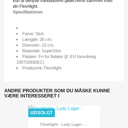
kun at benytte vandbaseret glidecreme sammen med
din Fleshlight.
Specifikationer
Farve: Skin
Længde: 26 cm.
Diameter: 10 cm.
Materiale: SuperSkin
Ftalater: Fri for ftalater (jf. EU forordning
1907/2006/EC)
Producent: Fleshlight
ANDRE PRODUKTER SOM DU MÅSKE KUNNE
VÆRE INTERESSERET I
UDSOLGT
Fleshlight - Lady Lager -...