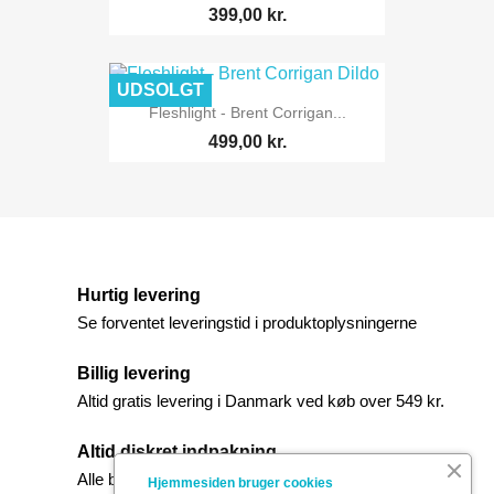
399,00 kr.
UDSOLGT
Fleshlight - Brent Corrigan...
499,00 kr.
Hurtig levering
Se forventet leveringstid i produktoplysningerne
Billig levering
Altid gratis levering i Danmark ved køb over 549 kr.
Altid diskret indpakning
Alle bestillinger leveres i diskret indpakning.
Hjemmesiden bruger cookies