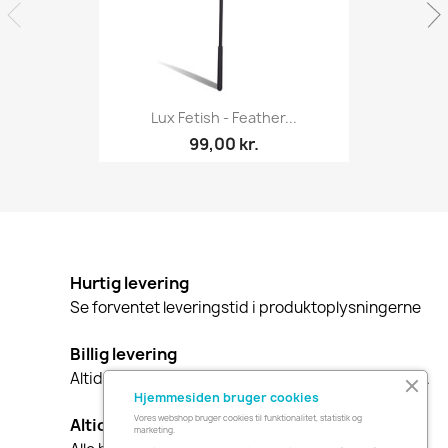
Lux Fetish - Feather...
99,00 kr.
Hurtig levering
Se forventet leveringstid i produktoplysningerne
Billig levering
Altid gratis levering i Danmark ved køb over 549 kr.
Hjemmesiden bruger cookies
Vores webshop bruger cookies til funktionalitet, statistik og
Altid diskret indpakning
marketing.