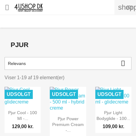
shopp

(0)
PJUR

Relevans
Viser 1-19 af 19 element(er)
UDSOLGT
UDSOLGT
UDSOLGT
Pjur Cool - 100
Pjur Light
Ml -...
Bodyglide - 100...
Pjur Power
Premium Cream
129,00 kr.
109,00 kr.
-...