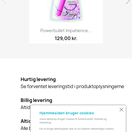
Powerbullet Impatience...
129,00 kr.
Hurtig levering
Se forventet leveringstid i produktoplysningerne
Billig levering
Altid gratis levering i Danmark ved køb over 549 kr.
Hjemmesiden bruger cookies
Vores webshop bruger cookies til funktionalitet, statistik og
Altid diskret indpakning
marketing.
Alle bestillinger leveres i diskret indpakning.
For at bruge webshoppen skal du acceptere nødvendige cookies.