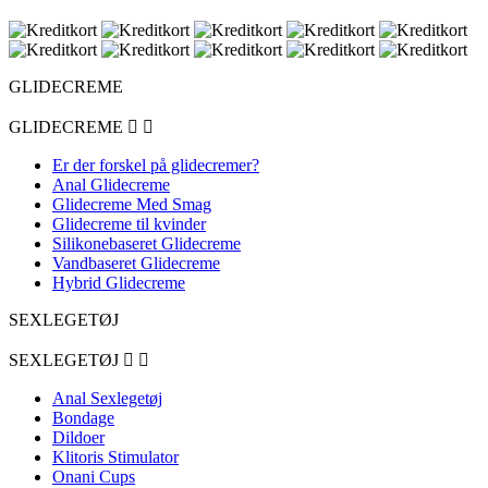
GLIDECREME
GLIDECREME


Er der forskel på glidecremer?
Anal Glidecreme
Glidecreme Med Smag
Glidecreme til kvinder
Silikonebaseret Glidecreme
Vandbaseret Glidecreme
Hybrid Glidecreme
SEXLEGETØJ
SEXLEGETØJ


Anal Sexlegetøj
Bondage
Dildoer
Klitoris Stimulator
Onani Cups