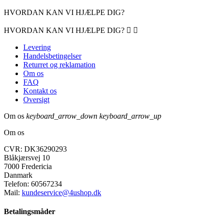
HVORDAN KAN VI HJÆLPE DIG?
HVORDAN KAN VI HJÆLPE DIG?


Levering
Handelsbetingelser
Returret og reklamation
Om os
FAQ
Kontakt os
Oversigt
Om os
keyboard_arrow_down
keyboard_arrow_up
Om os
CVR: DK36290293
Blåkjærsvej 10
7000 Fredericia
Danmark
Telefon:
60567234
Mail:
kundeservice@4ushop.dk
Betalingsmåder